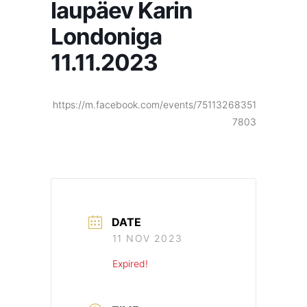
laupäev Karin
Londoniga
11.11.2023
https://m.facebook.com/events/75113268351
7803
DATE
11 NOV 2023
Expired!