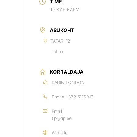
TIME
TERVE PÄEV
ASUKOHT
TATARI 12
Tallinn
KORRALDAJA
KARIN LONDON
Phone
+372 5116013
Email
tip@tip.ee
Website