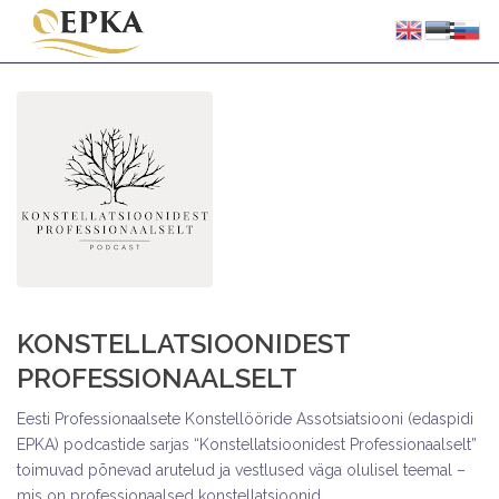
KONSTELLATSIOONIDEST
PROFESSIONAALSELT
Eesti Professionaalsete Konstellööride Assotsiatsiooni (edaspidi
EPKA) podcastide sarjas “Konstellatsioonidest Professionaalselt”
toimuvad põnevad arutelud ja vestlused väga olulisel teemal –
mis on professionaalsed konstellatsioonid.