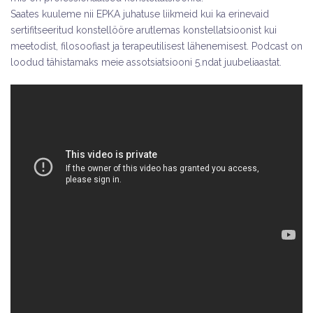
Saates kuuleme nii EPKA juhatuse liikmeid kui ka erinevaid
sertifitseeritud konstellööre arutlemas konstellatsioonist kui
meetodist, filosoofiast ja terapeutilisest lähenemisest. Podcast on
loodud tähistamaks meie assotsiatsiooni 5.ndat juubeliaastat.