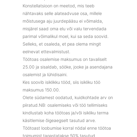
Konstellatsioon on meetod, mis teeb
nähtavaks selle alateadvuse osa, millele
mõistusega aju juurdepääsu ei võimalda,
misjärel saad oma elu või valu tervendada
parimal võimalikul moel, kui sa seda soovid.
Selleks, et osaleda, et pea olema mingit
eelnevat ettevalmistust.
Töötoas osalemise maksumus on tavaliselt
25.00 ja sisaldab, sööke, jooke ja asendajana
osalemist ja lühidisaini.
Kes soovib isiklikku tööd, siis isikliku töö
maksumus 150.00.
Olete südamest oodatud, kuidkohtade arv on
piiratud.NB: osalemiseks või töö tellimiseks
kindlustab koha töötoas ja/või isikliku terma
käsitlemise õigeaegselt tasutud arve.
Töötoast loobumise korral nödal enne töötoa
toimumist tagastatakse 50% tasutud