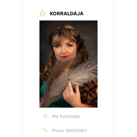
KORRALDAJA
Alla Raudsepp
Phone
58859983