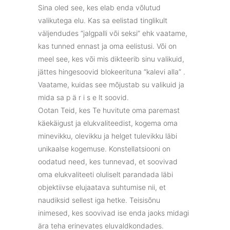
Sina oled see, kes elab enda võlutud
valikutega elu. Kas sa eelistad tinglikult
väljendudes “jalgpalli või seksi” ehk vaatame,
kas tunned ennast ja oma eelistusi. Või on
meel see, kes või mis dikteerib sinu valikuid,
jättes hingesoovid blokeerituna “kalevi alla” .
Vaatame, kuidas see mõjustab su valikuid ja
mida sa p ä r i s e lt soovid.
Ootan Teid, kes Te huvitute oma paremast
käekäigust ja elukvaliteedist, kogema oma
minevikku, olevikku ja helget tulevikku läbi
unikaalse kogemuse. Konstellatsiooni on
oodatud need, kes tunnevad, et soovivad
oma elukvaliteeti oluliselt parandada läbi
objektiivse elujaatava suhtumise nii, et
naudiksid sellest iga hetke. Teisisõnu
inimesed, kes soovivad ise enda jaoks midagi
ära teha erinevates eluvaldkondades.