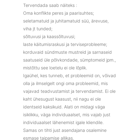
Tervendada saab näiteks :
Oma konflikte peres ja paarisuhtes;
seletamatuid ja juhitamatuid süü, ärevuse,
viha jt tunded;
sõltuvusi ja kaassõltuvusi;
laste käitumisraskusi ja terviseprobleeme;
korduvaid sündmuste mustreid ja sarnaseid
saatuseid üle põlvkondade, sümptomeid jpm.,
mistõttu see loetelu ei ole lõplik.
Igaühel, kes tunneb, et probleemid on, võivad
olla ja ilmselgelt ongi oma probleemid, mis
vajavad teadvustamist ja tervendamist. Ei ole
kaht ühesugust kaasust, nii nagu ei ole
identseid kaksikuid. Alati on midagi väga
isiklikku, väga individuaalset, mis vajab just
individuaalset lähenemist igale kliendile.
Samas on tihti just asendajana osalemine
esmase taipamise allikas.