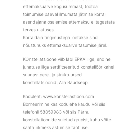
ettemaksuarve kogusummast, töötoa
toimumise päeval ilmumata jätmise korral
asendajana osalemise ettemaksu ei tagastata
terves ulatuses.
Korraldaja tingimustega loetakse sind
nõustunuks ettemaksuarve tasumise järel.
KOnstellatsioone viib läbi EPKA liige, endine
juhatuse liiga sertifitseeritud konstellöör kahel
suunas: pere- ja struktuursed
konstellatsioonid, Alla Raudsepp.
Koduleht: www.konstellastioon.com
Borneerimine kas kodulehe kaudu või siis
telefonil 58859983 või siis Pärnu
konstellatioonide suletud grupist, kuhu võite
saata liikmeks astumise taotluse.