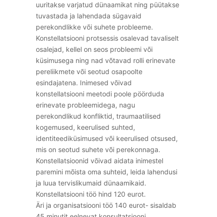
uuritakse varjatud dünaamikat ning püütakse
tuvastada ja lahendada sügavaid
perekondlikke või suhete probleeme.
Konstellatsiooni protsessis osalevad tavaliselt
osalejad, kellel on seos probleemi või
küsimusega ning nad võtavad rolli erinevate
pereliikmete või seotud osapoolte
esindajatena. Inimesed võivad
konstellatsiooni meetodi poole pöörduda
erinevate probleemidega, nagu
perekondlikud konfliktid, traumaatilised
kogemused, keerulised suhted,
identiteediküsimused või keerulised otsused,
mis on seotud suhete või perekonnaga.
Konstellatsioonid võivad aidata inimestel
paremini mõista oma suhteid, leida lahendusi
ja luua tervislikumaid dünaamikaid.
Konstellatsiooni töö hind 120 eurot.
Äri ja organisatsiooni töö 140 eurot- sisaldab
45 minutit eelnevat konsultatsiooni.