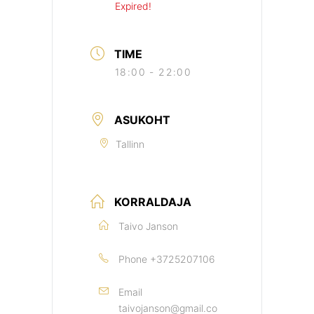
Expired!
TIME
18:00 - 22:00
ASUKOHT
Tallinn
KORRALDAJA
Taivo Janson
Phone
+3725207106
Email
taivojanson@gmail.co