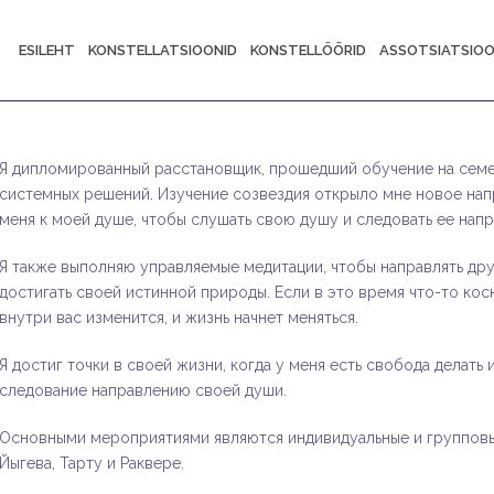
ESILEHT
KONSTELLATSIOONID
KONSTELLÖÖRID
ASSOTSIATSIO
Я дипломированный расстановщик, прошедший обучение на сем
системных решений. Изучение созвездия открыло мне новое нап
меня к моей душе, чтобы слушать свою душу и следовать ее нап
Я также выполняю управляемые медитации, чтобы направлять дру
достигать своей истинной природы. Если в это время что-то кос
внутри вас изменится, и жизнь начнет меняться.
Я достиг точки в своей жизни, когда у меня есть свобода делать
следование направлению своей души.
Основными мероприятиями являются индивидуальные и групповые
Йыгева, Тарту и Раквере.