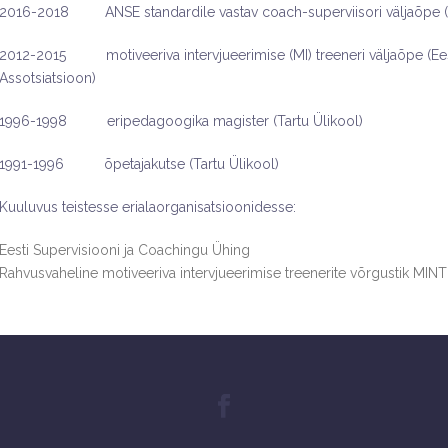
2016-2018 ANSE standardile vastav coach-superviisori väljaõpe (Int
2012-2015 motiveeriva intervjueerimise (MI) treeneri väljaõpe (Eest
Assotsiatsioon)
1996-1998 eripedagoogika magister (Tartu Ülikool)
1991-1996 õpetajakutse (Tartu Ülikool)
Kuuluvus teistesse erialaorganisatsioonidesse:
Eesti Supervisiooni ja Coachingu Ühing
Rahvusvaheline motiveeriva intervjueerimise treenerite võrgustik MINT