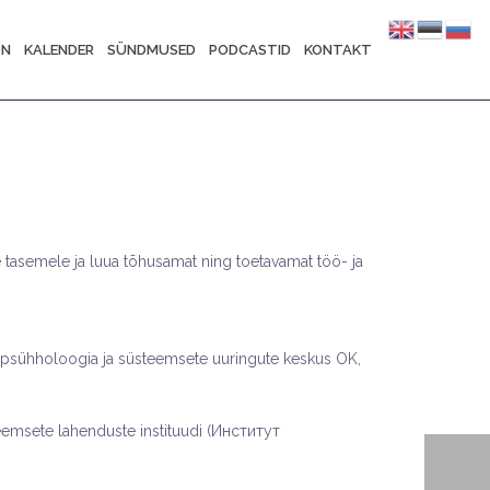
ON
KALENDER
SÜNDMUSED
PODCASTID
KONTAKT
 tasemele ja luua tõhusamat ning toetavamat töö- ja
psühholoogia ja süsteemsete uuringute keskus OK,
msete lahenduste instituudi (Институт