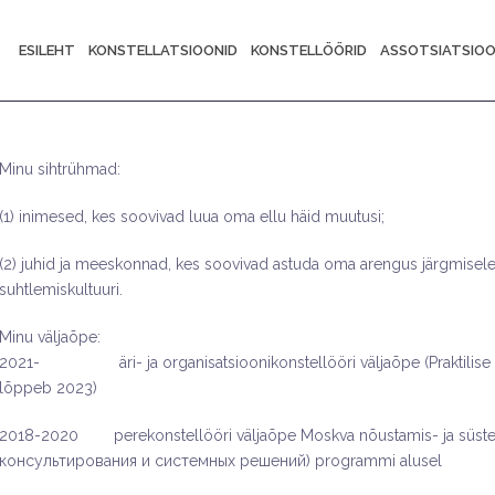
ESILEHT
KONSTELLATSIOONID
KONSTELLÖÖRID
ASSOTSIATSIO
Minu sihtrühmad:
(1) inimesed, kes soovivad luua oma ellu häid muutusi;
(2) juhid ja meeskonnad, kes soovivad astuda oma arengus järgmisele
suhtlemiskultuuri.
Minu väljaõpe:
2021- äri- ja organisatsioonikonstellööri väljaõpe (Praktilise 
lõppeb 2023)
2018-2020 perekonstellööri väljaõpe Moskva nõustamis- ja süstee
консультирования и системных решений) programmi alusel