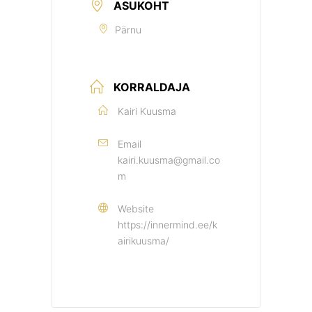
ASUKOHT
Pärnu
KORRALDAJA
Kairi Kuusma
Email
kairi.kuusma@gmail.co
m
Website
https://innermind.ee/k
airikuusma/