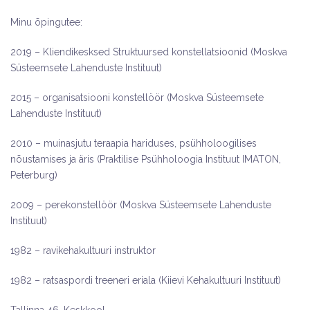
Minu õpingutee:
2019 – Kliendikesksed Struktuursed konstellatsioonid (Moskva
Süsteemsete Lahenduste Instituut)
2015 – organisatsiooni konstellöör (Moskva Süsteemsete
Lahenduste Instituut)
2010 – muinasjutu teraapia hariduses, psühholoogilises
nõustamises ja äris (Praktilise Psühholoogia Instituut IMATON,
Peterburg)
2009 – perekonstellöör (Moskva Süsteemsete Lahenduste
Instituut)
1982 – ravikehakultuuri instruktor
1982 – ratsaspordi treeneri eriala (Kiievi Kehakultuuri Instituut)
Tallinna 46. Keskkool