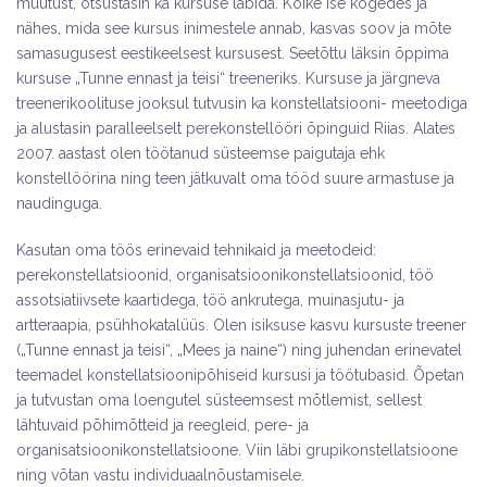
muutust, otsustasin ka kursuse läbida. Kõike ise kogedes ja
nähes, mida see kursus inimestele annab, kasvas soov ja mõte
samasugusest eestikeelsest kursusest. Seetõttu läksin õppima
kursuse „Tunne ennast ja teisi“ treeneriks. Kursuse ja järgneva
treenerikoolituse jooksul tutvusin ka konstellatsiooni- meetodiga
ja alustasin paralleelselt perekonstellööri õpinguid Riias. Alates
2007. aastast olen töötanud süsteemse paigutaja ehk
konstellöörina ning teen jätkuvalt oma tööd suure armastuse ja
naudinguga.
Kasutan oma töös erinevaid tehnikaid ja meetodeid:
perekonstellatsioonid, organisatsioonikonstellatsioonid, töö
assotsiatiivsete kaartidega, töö ankrutega, muinasjutu- ja
artteraapia, psühhokatalüüs. Olen isiksuse kasvu kursuste treener
(„Tunne ennast ja teisi“, „Mees ja naine“) ning juhendan erinevatel
teemadel konstellatsioonipõhiseid kursusi ja töötubasid. Õpetan
ja tutvustan oma loengutel süsteemsest mõtlemist, sellest
lähtuvaid põhimõtteid ja reegleid, pere- ja
organisatsioonikonstellatsioone. Viin läbi grupikonstellatsioone
ning võtan vastu individuaalnõustamisele.