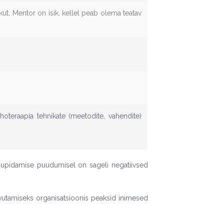
ut. Mentor on isik, kellel peab olema teatav
hoteraapia tehnikate (meetodite, vahendite)
gupidamise puudumisel on sageli negatiivsed
vutamiseks organisatsioonis peaksid inimesed