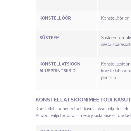
KONSTELLÖÖR
Konstellöör on 
SÜSTEEM
Süsteem on üks
seaduspärasuste
KONSTELLATSIOONI
Konstellatsioon
ALUSPRINTSIIBID
konstellatsioon
printsiip.
KONSTELLATSIOONIMEETODI KASU
Konstellatsioonimeetodit kasutatakse paljudes elu- 
Allpool välja toodud inimese jõustamiseks loodud 