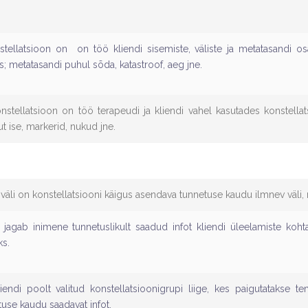
stellatsioon on on töö kliendi sisemiste, väliste ja metatasandi osa
s; metatasandi puhul sõda, katastroof, aeg jne.
onstellatsioon on töö terapeudi ja kliendi vahel kasutades konstella
ut ise, markerid, nukud jne.
iväli on konstellatsiooni käigus asendava tunnetuse kaudu ilmnev väli,
t jagab inimene tunnetuslikult saadud infot kliendi üleelamiste kohta
ks.
endi poolt valitud konstellatsioonigrupi liige, kes paigutatakse t
use kaudu saadavat infot.