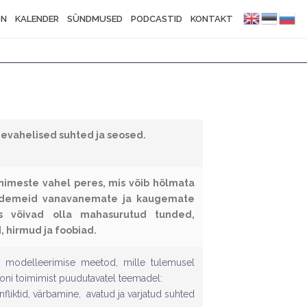
ON
KALENDER
SÜNDMUSED
PODCASTID
KONTAKT
devahelised suhted ja seosed.
nimeste vahel peres, mis võib hõlmata
 sidemeid vanavanemate ja kaugemate
s võivad olla mahasurutud tunded,
 hirmud ja foobiad.
ja modelleerimise meetod, mille tulemusel
oni toimimist puudutavatel teemadel:
nfliktid, värbamine, avatud ja varjatud suhted