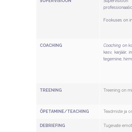
SUPERVISIOON
Supervisioon
professionaalid
Fookuses on in
COACHING
Coaching
on ko
kasv, karjäär,
tegemine, hirmu
TREENING
Treening on m
ÕPETAMINE/TEACHING
Teadmiste ja 
DEBRIEFING
Tugevate emots