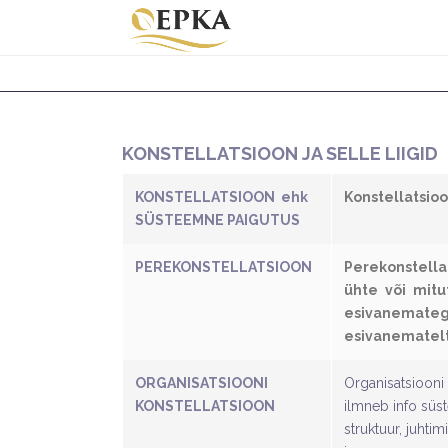
KONSTELLATSIOON JA SELLE LIIGID
KONSTELLATSIOON ehk
Konstellatsio
SÜSTEEMNE PAIGUTUS
PEREKONSTELLATSIOON
Perekonstella
ühte või mit
esivanemateg
esivanematelt
ORGANISATSIOONI
Organisatsioon
KONSTELLATSIOON
ilmneb info süs
struktuur, juhti