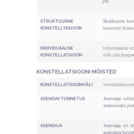
jne.
STRUKTUURNE
Struktuurne kon
KONSTELLTASIOON
ressursid, fooku
INDIVIDUAALNE
Individuaalne k
KONSTELLATSIOON
võib olla terape
KONSTELLATSIOONI MÕISTED
KONSTELLATSIOONIVÄLI
Konstellatsioon
ASENDAV TUNNETUS
Asendaja rollis
edasiviivaks jõu
ASENDAJA
Asendaja on kli
asendava tunnet