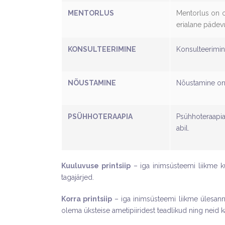
MENTORLUS
Mentorlus on o
erialane pädev
KONSULTEERIMINE
Konsulteerimin
NÕUSTAMINE
Nõustamine on 
PSÜHHOTERAAPIA
Psühhoteraapia
abil.
Kuuluvuse printsiip
– iga inimsüsteemi liikme k
tagajärjed.
Korra printsiip
– iga inimsüsteemi liikme ülesann
olema üksteise ametipiiridest teadlikud ning neid 