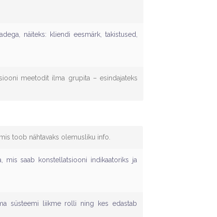
dega, näiteks: kliendi eesmärk, takistused,
tsiooni meetodit ilma grupita – esindajateks
 mis toob nähtavaks olemusliku info.
, mis saab konstellatsiooni indikaatoriks ja
ema süsteemi liikme rolli ning kes edastab