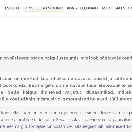
ESILEHT
KONSTELLATSIOONID
KONSTELLÖÖRID
ASSOTSIATSIO
on on süsteemi osade paigutus ruumis, mis toob nähtavale osa
tsioon on meetod, kus tehakse nähtavaks seosed ja suhted i
ut põlvkonda. Eesmärgiks on nähtavale tuua alateadlikke
a. Selle käigus ilmnevad varjatud dünaamikad, millek
 üle võetud käitumismustrid ja moraalsed hoiakud, süütunded,
i konstellatsioon on meeskonna ja organisatsiooni kaardistamise 
teemsete probleemide kohta. Seda kasutatakse erinevatel organisatsio
mine, eesmärgid, töötajate tunnustamisel, strateegiad, läbirääkimised, ko