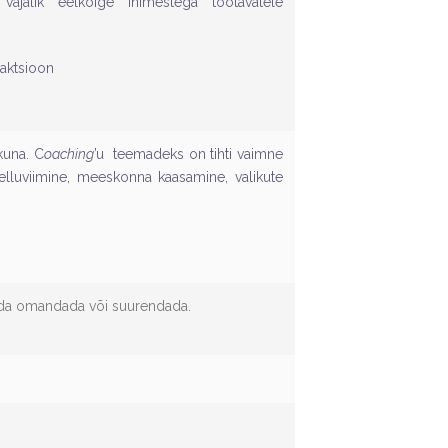
ajalik eelkõige inimestega töötavatele
raktsioon
kuna. C
oaching
’u teemadeks on tihti vaimne
a elluviimine, meeskonna kaasamine, valikute
da omandada või suurendada.