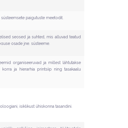
e. süsteemsete paigutuste meetodit.
ised seosed ja suhted, mis alluvad teatud
siksuse osade jne. süsteeme.
teemid organiseeruvad ja millest lähtutakse
korra ja hierarhia printsiip ning tasakaalu
loogiani, isiklikust ühiskonna tasandini.