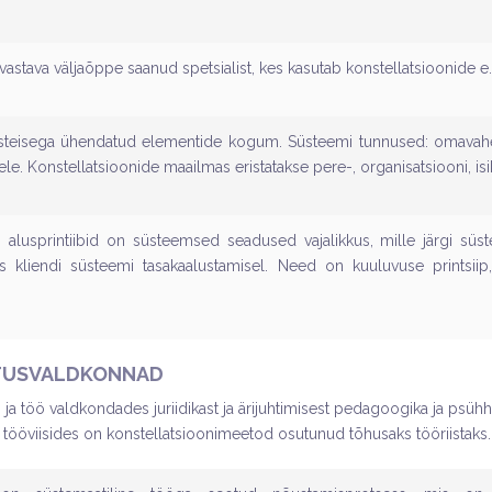
vastava väljaõppe saanud spetsialist, kes kasutab konstellatsioonide 
teisega ühendatud elementide kogum. Süsteemi tunnused: omavahel
le. Konstellatsioonide maailmas eristatakse pere-, organisatsiooni, i
i alusprintiibid on süsteemsed seadused vajalikkus, mille järgi süs
is kliendi süsteemi tasakaalustamisel. Need on kuuluvuse printsiip, 
TUSVALDKONNAD
ja töö valdkondades juriidikast ja ärijuhtimisest pedagoogika ja psühho
tööviisides on konstellatsioonimeetod osutunud tõhusaks tööriistaks.