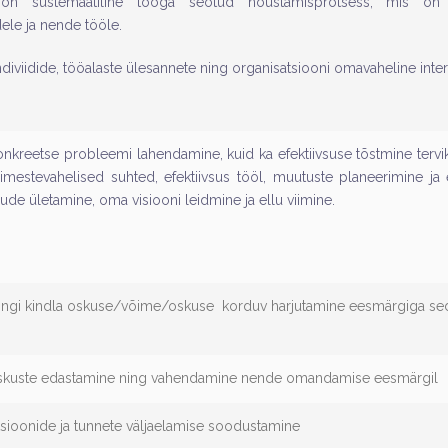
 on süstemaatiline tööga seotud nõustamisprotsess, mis on v
ele ja nende tööle.
diviidide, tööalaste ülesannete ning organisatsiooni omavaheline inte
nkreetse probleemi lahendamine, kuid ka efektiivsuse tõstmine tervi
 inimestevahelised suhted, efektiivsus tööl, muutuste planeerimine j
de ületamine, oma visiooni leidmine ja ellu viimine.
ingi kindla oskuse/võime/oskuse korduv harjutamine eesmärgiga se
oskuste edastamine ning vahendamine nende omandamise eesmärgil
ioonide ja tunnete väljaelamise soodustamine