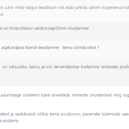
n suhe, mille käigus teadlikum isik aitab juhtida vähem kogenenud isik
us.
e on tööprotsessi valdkonnapõhine nõustamine.
asjatundjana kliendi teavitamine tema võimalustest ?
 on isiksusliku kasvu ja/või tervendamise toetamine erinevate psüh
uulumisega süsteemi tuleb arvestada, inimeste unustamisel ning lu
etest ja vastutusest sõltub tema positsioon, paremate tulemuste saa
ka austama.